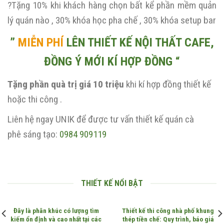
?Tặng 10% khi khách hàng chọn bất kể phần mềm quản
lý quán nào , 30% khóa học pha chế , 30% khóa setup bar
”
MIỄN PHÍ
LÊN THIẾT KẾ NỘI THẤT CAFE,
ĐỒNG Ý MỚI KÍ HỢP ĐỒNG “
Tặng phần quà trị giá
10 triệu
khi kí hợp đồng thiết kế
hoặc thi công .
Liên hệ ngay UNIK để được tư vấn thiết kế quán cà
phê sáng tạo:
0984 909119
THIẾT KẾ NỔI BẬT
Đây là phân khúc có lượng tìm
Thiết kế thi công nhà phố khung
kiếm ổn định và cao nhất tại các
thép tiền chế: Quy trình, báo giá