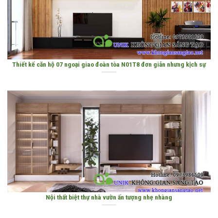
Thiết kế căn hộ 07 ngoại giao đoàn tòa N01T8 đơn giản nhưng kịch sự
Nội thất biệt thự nhà vườn ấn tượng nhẹ nhàng