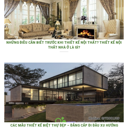
NHỮNG ĐIỀU CẦN BIẾT TRƯỚC KHI THIẾT KẾ NỘI THẤT? THIẾT KẾ NỘI
THẤT NHÀ Ở LÀ GÌ?
CÁC MẪU THIẾT KẾ BIỆT THỰ ĐẸP – ĐẲNG CẤP ĐI ĐẦU XU HƯỚNG