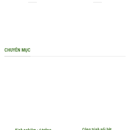
CHUYÊN MỤC
Công trình nổi bật
Kinh nghiệm - ý tưởng