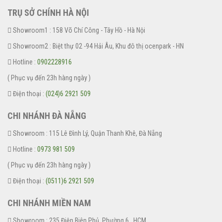
TRỤ SỞ CHÍNH HÀ NỘI
Showroom1 : 158 Võ Chí Công - Tây Hồ - Hà Nội
Showroom2 : Biệt thự 02 -94 Hải Âu, Khu đô thị ocenpark - HN
Hotline :
0902228916
( Phục vụ đến 23h hàng ngày )
Điện thoại :
(024)6 2921 509
CHI NHÁNH ĐÀ NẴNG
Showroom : 115 Lê Đình Lý, Quận Thanh Khê, Đà Nẵng
Hotline :
0973 981 509
( Phục vụ đến 23h hàng ngày )
Điện thoại :
(0511)6 2921 509
CHI NHÁNH MIỀN NAM
Showroom : 235 Điện Biên Phủ, Phường 6 , HCM