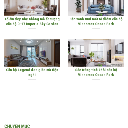
Tổ ấm đẹp nhẹ nhàng mà ấn tượng
Sắc xanh tươi mát tô điểm căn hộ
căn hộ D-17 Imperia Sky Garden
Vinhomes Ocean Park
Căn hộ Legend đơn giản mà tiện
Sắc trắng tinh khôi căn hộ
nghi
Vinhomes Ocean Park
CHUYÊN MỤC