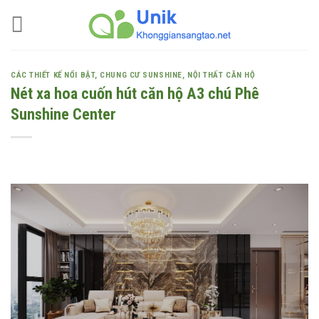
Skip
to
content
CÁC THIẾT KẾ NỔI BẬT
,
CHUNG CƯ SUNSHINE
,
NỘI THẤT CĂN HỘ
Nét xa hoa cuốn hút căn hộ A3 chú Phê
Sunshine Center