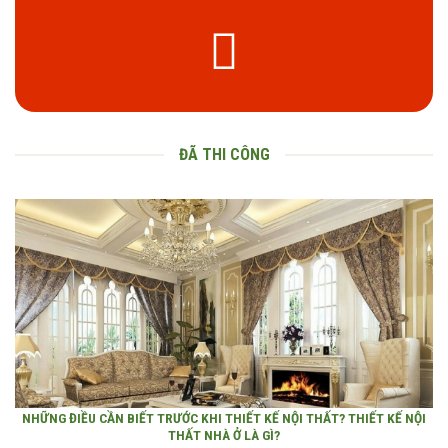
ĐÃ THI CÔNG
NHỮNG ĐIỀU CẦN BIẾT TRƯỚC KHI THIẾT KẾ NỘI THẤT? THIẾT KẾ NỘI
THẤT NHÀ Ở LÀ GÌ?