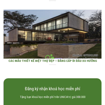
CÁC MẪU THIẾT KẾ BIỆT THỰ ĐẸP – ĐẲNG CẤP ĐI ĐẦU XU HƯỚNG
Đăng ký nhận khoá học miễn phí
Tặng bạn khoá học miễn phí trên UNICA trị giá 300.000