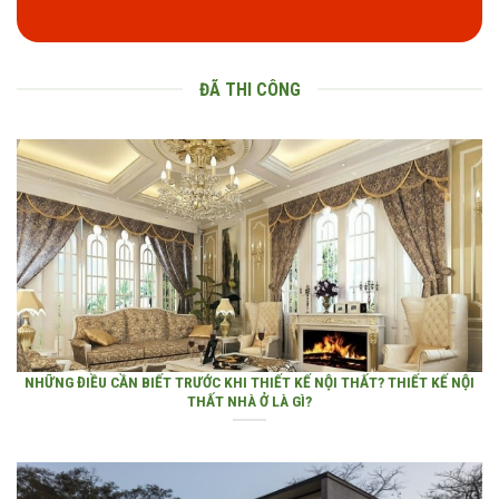
ĐÃ THI CÔNG
NHỮNG ĐIỀU CẦN BIẾT TRƯỚC KHI THIẾT KẾ NỘI THẤT? THIẾT KẾ NỘI
THẤT NHÀ Ở LÀ GÌ?