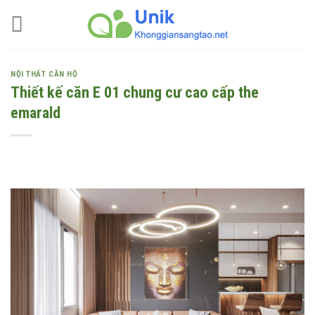
Skip
to
content
NỘI THẤT CĂN HỘ
Thiết kế căn E 01 chung cư cao cấp the
emarald