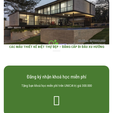
CÁC MẪU THIẾT KẾ BIỆT THỰ ĐẸP – ĐẲNG CẤP ĐI ĐẦU XU HƯỚNG
Đăng ký nhận khoá học miễn phí
Tặng bạn khoá học miễn phí trên UNICA trị giá 300.000