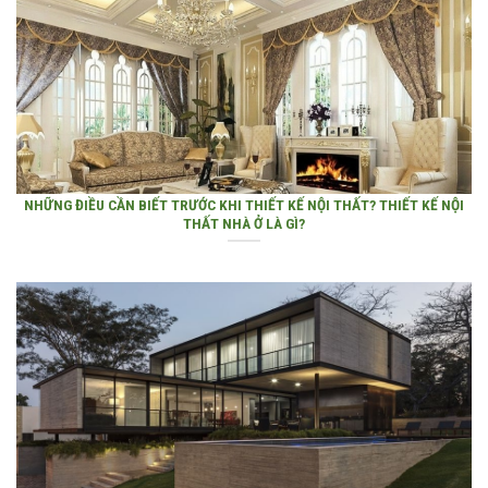
NHỮNG ĐIỀU CẦN BIẾT TRƯỚC KHI THIẾT KẾ NỘI THẤT? THIẾT KẾ NỘI
THẤT NHÀ Ở LÀ GÌ?