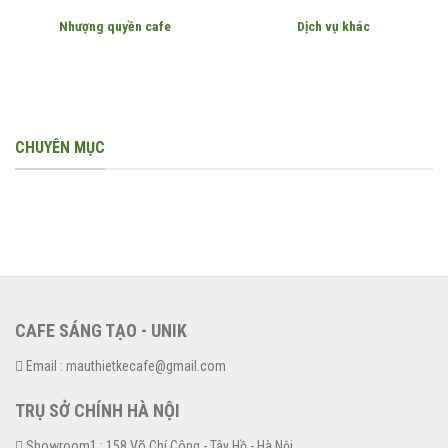
Nhượng quyền cafe
Dịch vụ khác
CHUYÊN MỤC
CAFE SÁNG TẠO - UNIK
Email : mauthietkecafe@gmail.com
TRỤ SỞ CHÍNH HÀ NỘI
Showroom1 : 158 Võ Chí Công - Tây Hồ - Hà Nội