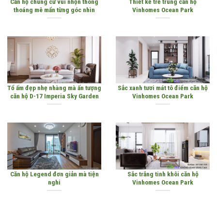
Căn hộ chung cư vui nhộn thông
Thiết kế trẻ trung căn hộ
thoáng mê mẩn từng góc nhìn
Vinhomes Ocean Park
Tổ ấm đẹp nhẹ nhàng mà ấn tượng
Sắc xanh tươi mát tô điểm căn hộ
căn hộ D-17 Imperia Sky Garden
Vinhomes Ocean Park
Căn hộ Legend đơn giản mà tiện
Sắc trắng tinh khôi căn hộ
nghi
Vinhomes Ocean Park