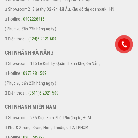
Showroom2 : Biệt thự 02 -94 Hải Âu, Khu đô thị ocenpark - HN
Hotline :
0902228916
( Phục vụ đến 23h hàng ngày )
Điện thoại :
(024)6 2921 509
CHI NHÁNH ĐÀ NẴNG
Showroom : 115 Lê Đình Lý, Quận Thanh Khê, Đà Nẵng
Hotline :
0973 981 509
( Phục vụ đến 23h hàng ngày )
Điện thoại :
(0511)6 2921 509
CHI NHÁNH MIỀN NAM
Showroom : 235 Điện Biên Phủ, Phường 6 , HCM
Kho & Xưởng : Đông Hưng Thuận, Q.12, TPHCM
Hotline :
0905785398