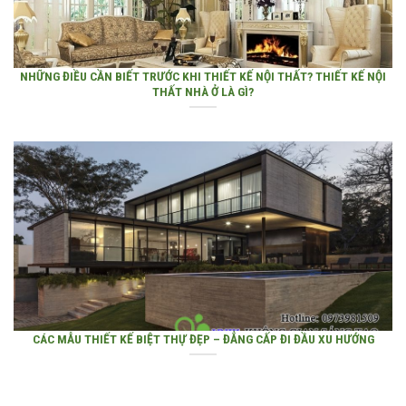
NHỮNG ĐIỀU CẦN BIẾT TRƯỚC KHI THIẾT KẾ NỘI THẤT? THIẾT KẾ NỘI
THẤT NHÀ Ở LÀ GÌ?
CÁC MẪU THIẾT KẾ BIỆT THỰ ĐẸP – ĐẲNG CẤP ĐI ĐẦU XU HƯỚNG