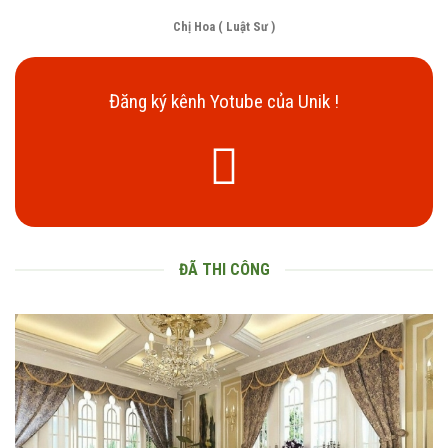
Chị Hoa ( Luật Sư )
Đăng ký kênh Yotube của Unik !
ĐÃ THI CÔNG