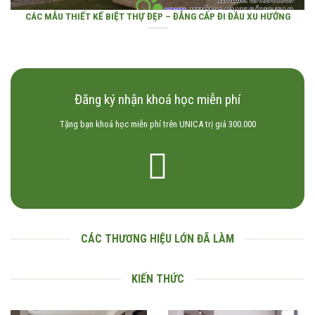
CÁC MẪU THIẾT KẾ BIỆT THỰ ĐẸP – ĐẲNG CẤP ĐI ĐẦU XU HƯỚNG
Đăng ký nhận khoá học miễn phí
Tặng bạn khoá học miễn phí trên UNICA trị giá 300.000
CÁC THƯƠNG HIỆU LỚN ĐÃ LÀM
KIẾN THỨC