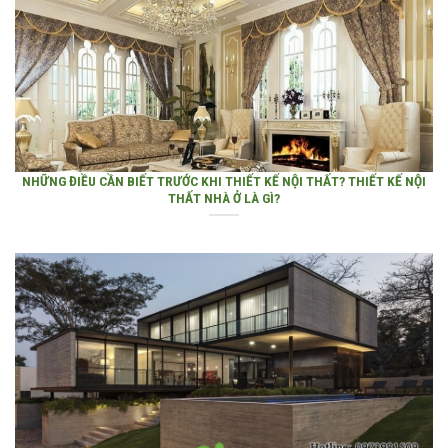
NHỮNG ĐIỀU CẦN BIẾT TRƯỚC KHI THIẾT KẾ NỘI THẤT? THIẾT KẾ NỘI
THẤT NHÀ Ở LÀ GÌ?