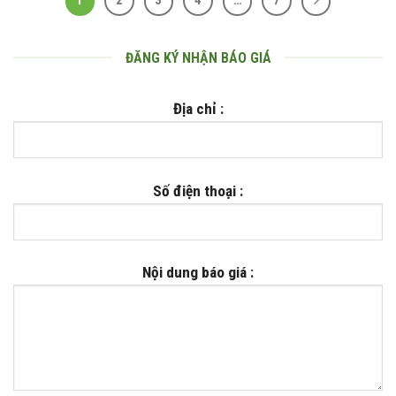
1
2
3
4
…
7
ĐĂNG KÝ NHẬN BÁO GIÁ
Địa chỉ :
Số điện thoại :
Nội dung báo giá :